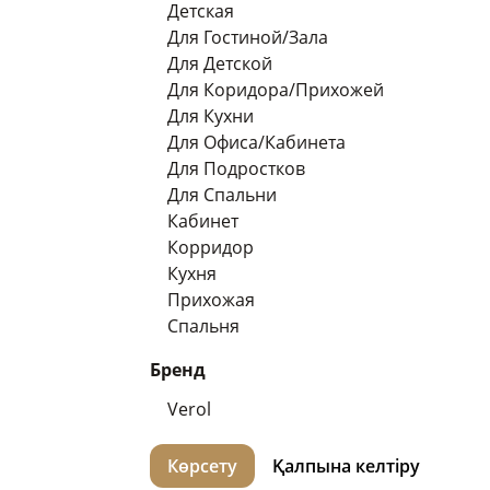
Детская
Для Гостиной/зала
Для Детской
Для Коридора/прихожей
Для Кухни
Для Офиса/кабинета
Для Подростков
Для Спальни
Кабинет
Корридор
Кухня
Прихожая
Спальня
Бренд
Verol
Көрсету
Қалпына келтіру