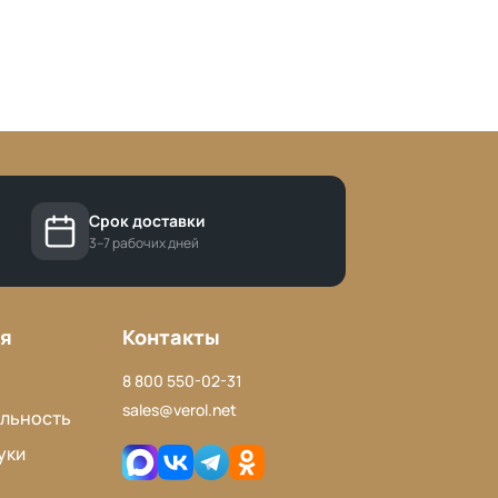
Срок доставки
3–7 рабочих дней
я
Контакты
8 800 550-02-31
sales@verol.net
льность
уки