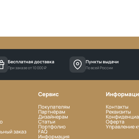
Бесплатная доставка
Пункты выдачи
При заказе от 10 000 ₽
По всей России
Сервис
Информаци
Покупателям
Контакты
Партнёрам
Реквизиты
Дизайнерам
Конфиденциа
о
Статьи
Оферта
Портфолио
Управление к
ьный заказ
FAQ
Информация