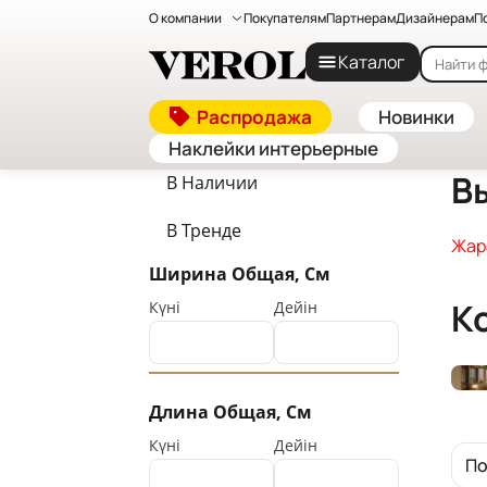
О компании
Покупателям
Партнерам
Дизайнерам
П
Главная
—
Каталог
Каталог
Каталог
Распродажа
Новинки
Наклейки интерьерные
В
В Наличии
В Тренде
Жар
Ширина Общая, См
К
Күні
Дейін
Длина Общая, См
Күні
Дейін
По
По
Сн
Сн
По