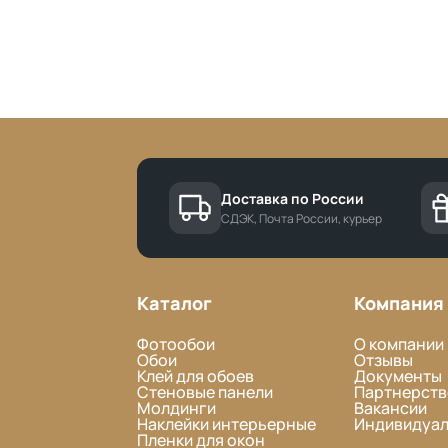
Доставка по России
СДЭК, Почта России, курьер
Каталог
Компания
Фотообои
О компании
Обои
Отзывы
Клей для обоев
Документы
Стеновые панели
Партнерств
Молдинги
Вакансии
Наклейки интерьерные
Индивидуал
Пленки для окон