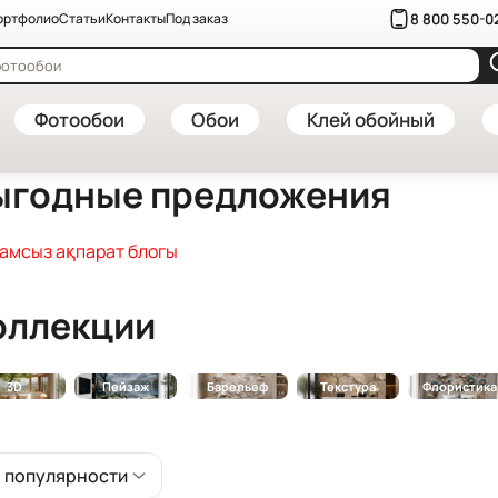
8 800 550-0
ортфолио
Статьи
Контакты
Под заказ
Фотообои
Обои
Клей обойный
ыгодные предложения
амсыз ақпарат блогы
оллекции
3D
Пейзаж
Барельеф
Текстура
Флористика
 популярности
 новизне
ачала дешевле
ачала дороже
 популярности