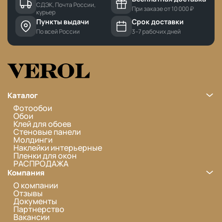
СДЭК, Почта России,
При заказе от 10 000 ₽
курьер
Пункты выдачи
Срок доставки
По всей России
3–7 рабочих дней
Каталог
Фотообои
Обои
Клей для обоев
Стеновые панели
Молдинги
Наклейки интерьерные
Пленки для окон
РАСПРОДАЖА
Компания
О компании
Отзывы
Документы
Партнерство
Вакансии