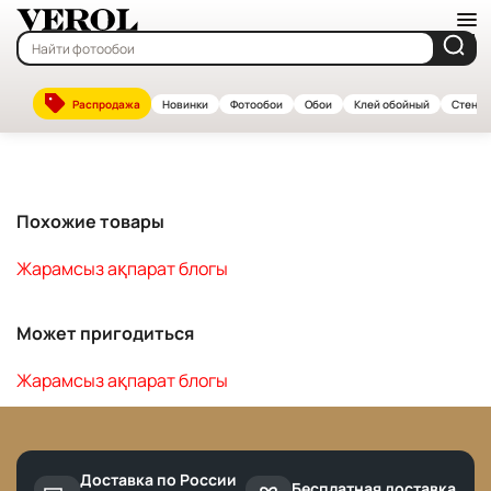
Главная
—
Каталог
Распродажа
Новинки
Фотообои
Обои
Клей обойный
Стенов
Жарамсыз ақпарат блогы
Похожие товары
Жарамсыз ақпарат блогы
Может пригодиться
Жарамсыз ақпарат блогы
Доставка по России
Бесплатная доставка