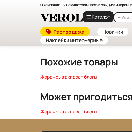
О компании
Покупателям
Партнерам
Дизайнерам
П
Главная
—
Каталог
Каталог
Жарамсыз ақпарат блогы
Распродажа
Новинки
Наклейки интерьерные
Похожие товары
Жарамсыз ақпарат блогы
Может пригодитьс
Жарамсыз ақпарат блогы