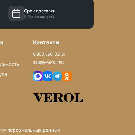
Срок доставки
3–7 рабочих дней
я
Контакты
8 800 550-02-31
sales@verol.net
льность
уки
тку персональных данных