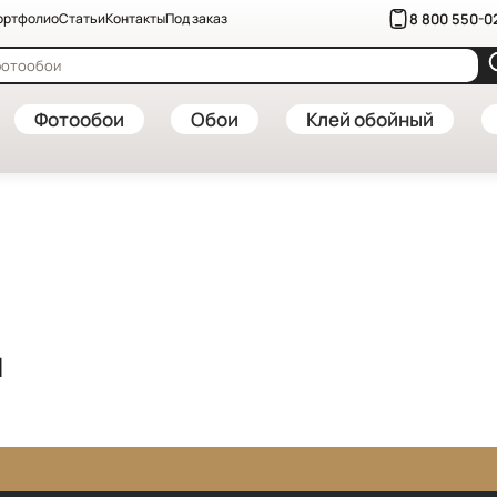
8 800 550-0
ортфолио
Статьи
Контакты
Под заказ
Фотообои
Обои
Клей обойный
я