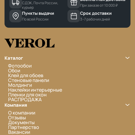
СДЭК, Почта России,
При заказе от 10 000 ₽
курьер
Пункты выдачи
Срок доставки
По всей России
3–7 рабочих дней
Каталог
Фотообои
Обои
Клей для обоев
Стеновые панели
Молдинги
Наклейки интерьерные
Пленки для окон
РАСПРОДАЖА
Компания
О компании
Отзывы
Документы
Партнерство
Вакансии