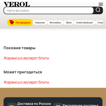
Главная
—
Каталог
Распродажа
Новинки
Фотообои
Обои
Клей обойный
Стенов
Жарамсыз ақпарат блогы
Похожие товары
Жарамсыз ақпарат блогы
Может пригодиться
Жарамсыз ақпарат блогы
Доставка по России
Бесплатная доставка