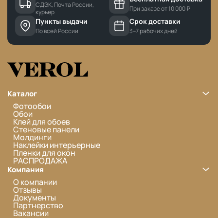
СДЭК, Почта России,
При заказе от 10 000 ₽
курьер
Пункты выдачи
Срок доставки
По всей России
3–7 рабочих дней
Каталог
Фотообои
Обои
Клей для обоев
Стеновые панели
Молдинги
Наклейки интерьерные
Пленки для окон
РАСПРОДАЖА
Компания
О компании
Отзывы
Документы
Партнерство
Вакансии