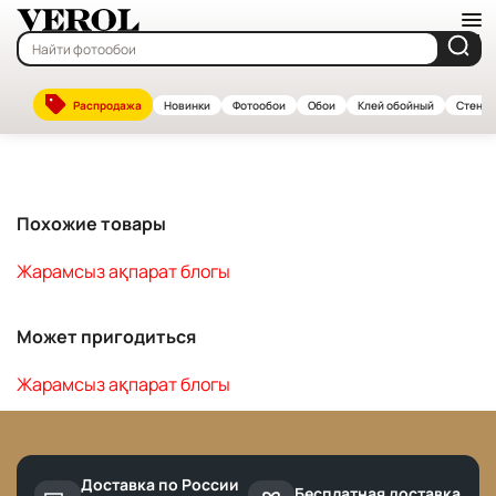
Главная
—
Каталог
Распродажа
Новинки
Фотообои
Обои
Клей обойный
Стенов
Жарамсыз ақпарат блогы
Похожие товары
Жарамсыз ақпарат блогы
Может пригодиться
Жарамсыз ақпарат блогы
Доставка по России
Бесплатная доставка