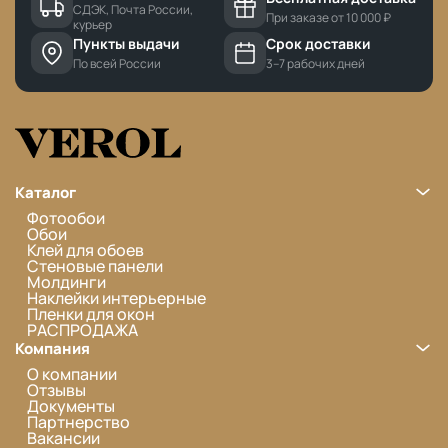
СДЭК, Почта России,
При заказе от 10 000 ₽
курьер
Пункты выдачи
Срок доставки
По всей России
3–7 рабочих дней
Каталог
Фотообои
Обои
Клей для обоев
Стеновые панели
Молдинги
Наклейки интерьерные
Пленки для окон
РАСПРОДАЖА
Компания
О компании
Отзывы
Документы
Партнерство
Вакансии