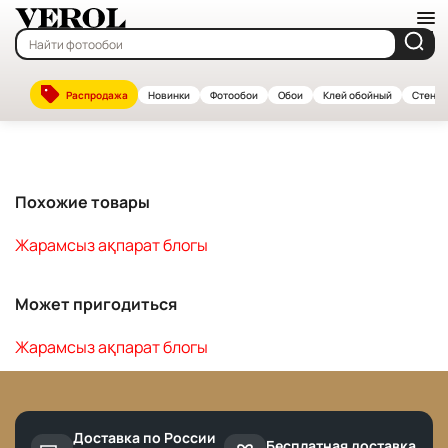
Главная
—
Каталог
Распродажа
Новинки
Фотообои
Обои
Клей обойный
Стенов
Жарамсыз ақпарат блогы
Похожие товары
Жарамсыз ақпарат блогы
Может пригодиться
Жарамсыз ақпарат блогы
Доставка по России
Бесплатная доставка