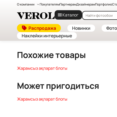
О компании
Покупателям
Партнерам
Дизайнерам
Портфолио
Ст
Главная
—
Каталог
Каталог
Жарамсыз ақпарат блогы
Распродажа
Новинки
Фото
Наклейки интерьерные
Похожие товары
Жарамсыз ақпарат блогы
Может пригодиться
Жарамсыз ақпарат блогы