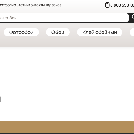
8 800 550-0
ортфолио
Статьи
Контакты
Под заказ
Фотообои
Обои
Клей обойный
я