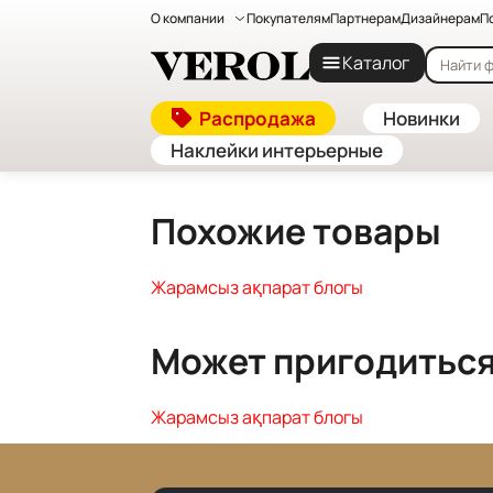
О компании
Покупателям
Партнерам
Дизайнерам
П
Главная
—
Каталог
Каталог
Жарамсыз ақпарат блогы
Распродажа
Новинки
Наклейки интерьерные
Похожие товары
Жарамсыз ақпарат блогы
Может пригодитьс
Жарамсыз ақпарат блогы