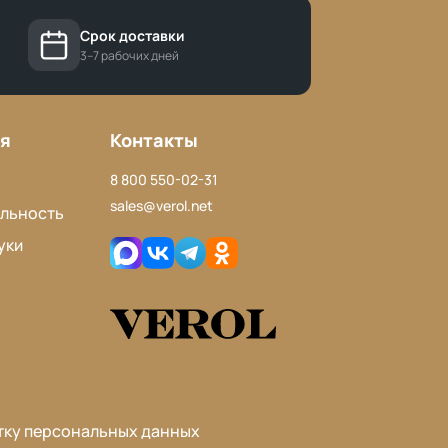
Срок доставки
3–7 рабочих дней
я
Контакты
8 800 550-02-31
sales@verol.net
льность
уки
тку персональных данных