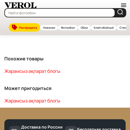
Главная
—
Каталог
Распродажа
Новинки
Фотообои
Обои
Клей обойный
Стенов
Жарамсыз ақпарат блогы
Похожие товары
Жарамсыз ақпарат блогы
Может пригодиться
Жарамсыз ақпарат блогы
Доставка по России
Бесплатная доставка