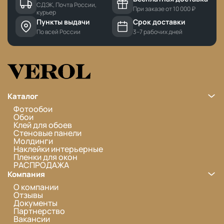
СДЭК, Почта России,
При заказе от 10 000 ₽
курьер
Пункты выдачи
Срок доставки
По всей России
3–7 рабочих дней
Каталог
Фотообои
Обои
Клей для обоев
Стеновые панели
Молдинги
Наклейки интерьерные
Пленки для окон
РАСПРОДАЖА
Компания
О компании
Отзывы
Документы
Партнерство
Вакансии