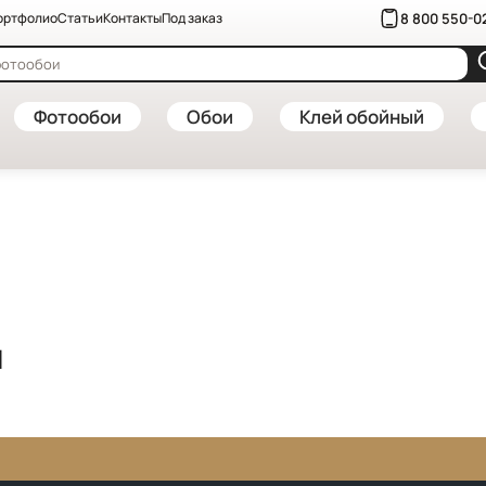
8 800 550-0
ортфолио
Статьи
Контакты
Под заказ
Фотообои
Обои
Клей обойный
я