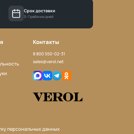
Срок доставки
3–7 рабочих дней
я
Контакты
8 800 550-02-31
sales@verol.net
льность
уки
тку персональных данных