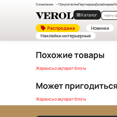
О компании
Покупателям
Партнерам
Дизайнерам
П
Главная
—
Каталог
Каталог
Жарамсыз ақпарат блогы
Распродажа
Новинки
Наклейки интерьерные
Похожие товары
Жарамсыз ақпарат блогы
Может пригодитьс
Жарамсыз ақпарат блогы