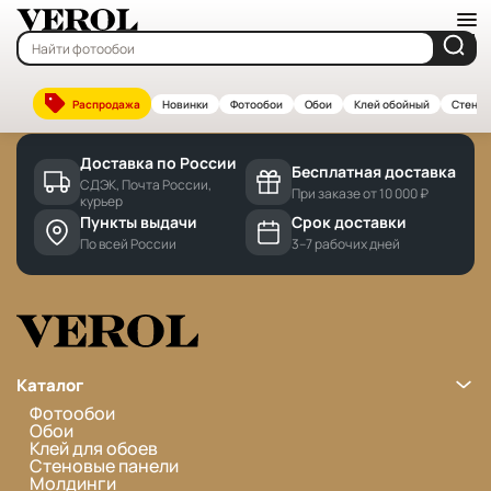
Главная
—
Бренды
Cannot find 'brands' template with page 'detail'
Распродажа
Новинки
Фотообои
Обои
Клей обойный
Стенов
Доставка по России
Бесплатная доставка
СДЭК, Почта России,
При заказе от 10 000 ₽
курьер
Пункты выдачи
Срок доставки
По всей России
3–7 рабочих дней
Каталог
Фотообои
Обои
Клей для обоев
Стеновые панели
Молдинги