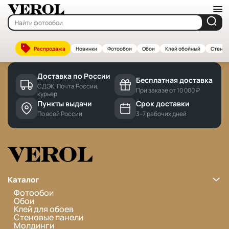
Главная
—
Бренды
Cannot find 'brands' template with page 'detail'
Распродажа
Новинки
Фотообои
Обои
Клей обойный
Стенов
Доставка по России
Бесплатная доставка
СДЭК, Почта России,
При заказе от 10 000 ₽
курьер
Пункты выдачи
Срок доставки
По всей России
3–7 рабочих дней
Каталог
Фотообои
Обои
Клей для обоев
Стеновые панели
Молдинги